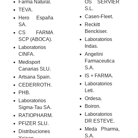
Farma Natural.
OS SERVIER
S.L.
TEVA.
Casen-Fleet.
Hero España
SA.
Reckitt
Benckiser.
CS FARMA
SCP (ABOCA).
Laboratorios
Indas.
Laboratorios
CINFA.
Angelini
Farmaceutica
Medisport
S.A.
Canarias SLU.
IS + FARMA.
Artsana Spain.
Laboratorios
CEDERROTH.
Leti.
PHB.
Ordesa.
Laboratorios
Boiron.
Sigma-Tau SA.
Laboratorios
RATIOPHARM.
DR ESTEVE.
PFIZER SLU.
Meda Pharma,
Distribuciones
S.A.